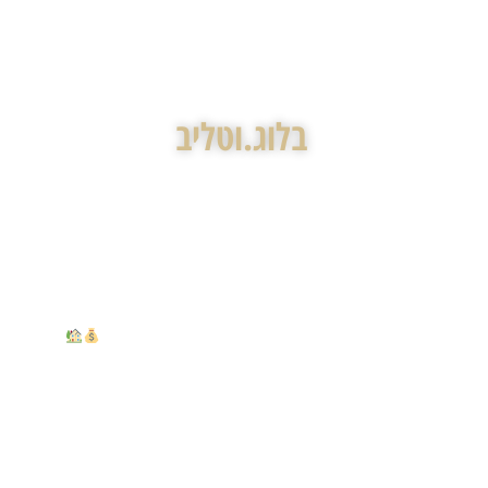
בלוג.וטליב
צור קשר
בלוג.וטליב
אפשר למכור מחסן שצמוד לדירה — בלי הדירה?
חלופת שקד: מה בא אחרי תמ"א 38 — ומה זה אומר על הבניין שלכם
הצמדת רכוש משותף לדירה: איך להפוך שטח משותף לנכס פרטי – ולמה רוב בעלי הדירות
משאירים את זכויות הבנייה על השולחן?
ירשתם או מוכרים בית צמוד קרקע? המדריך לניהול חכם של מס שבח וזכויות בנייה
Ⓒ 2026, GottlibFirm
המידע המופיע באתר זה מסופק למטרות הסברה בלבד, אין להתייחס
אליו כאל ייעוץ משפטי בכל נושא שהוא ואין להסתמך עליו ככזה.