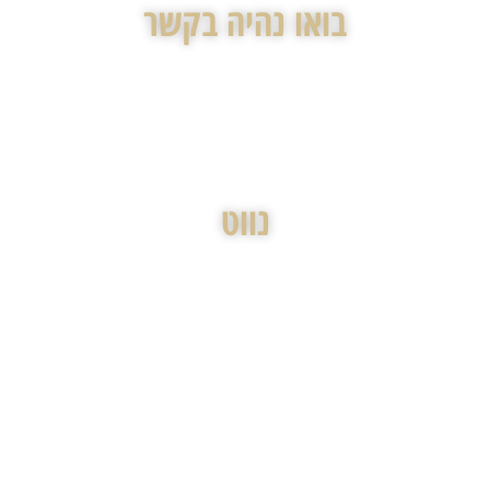
בואו נהיה בקשר
972-54-9980940+
office@gottlibfirm.com
נווט
ברוכים הבאים
נעים להכיר
השירותים שלנו
התחדשות עירונית
מקרקעין / נדל"ן