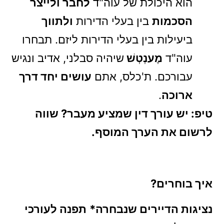
הוא היכולת של עוה"ד
לחבר ולייצר
הסכמות
בין בעלי הדירות
ולתווך
ביעילות בין בעלי הדירות ליזם. תבחרו
עוה"ד
מֶענְטְשׁ
שיהיה סבלני, אדיב ונגיש
עבורכם. ת'כלס, אתם
עושים יחד דרך
ארוכה
.
טיפ: יש עורך דין שמציע מעבר? שווה
לרשום את הערך המוסף.
איך בוחרים?
נציגות הדיירים שנבחרה*
תפנה לעורכי