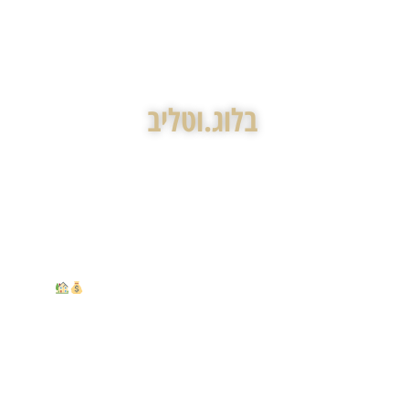
בלוג.וטליב
צור קשר
בלוג.וטליב
אפשר למכור מחסן שצמוד לדירה — בלי הדירה?
חלופת שקד: מה בא אחרי תמ"א 38 — ומה זה אומר על הבניין שלכם
הצמדת רכוש משותף לדירה: איך להפוך שטח משותף לנכס פרטי – ולמה רוב בעלי הדירות
משאירים את זכויות הבנייה על השולחן?
ירשתם או מוכרים בית צמוד קרקע? המדריך לניהול חכם של מס שבח וזכויות בנייה
Ⓒ 2026, GottlibFirm
המידע המופיע באתר זה מסופק למטרות הסברה בלבד, אין להתייחס
אליו כאל ייעוץ משפטי בכל נושא שהוא ואין להסתמך עליו ככזה.