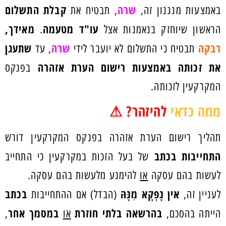
שרה
קבלת התשלום
באמצעות מנגנון זה,
, תבטיח את
עו"ד מטעמה
מאידך,
הראשון שיוחזק בנאמנות אצל
.
רבקה
שרה
שתעגן
תבטיח כי התשלום לא יועבר לידי
, עד
את זכותה באמצעות רישום הערת אזהרה
בפנקס
המקרקעין לזכותה.
ממה כדאי
להיזהר? ⚠
תהליך רישום הערת אזהרה בפנקס המקרקעין דורש
התחייבות בכתב
של בעל הזכות במקרקעין כי התחייב
לעשות בהם עסקה
או
להימנע מלעשות בהם עסקה.
אין נָפְקָא מִנָּהּ
בכתב
לעניין זה,
(הבדל) אם ההתחייבות
בהרשאה בלתי חוזרת
במסמך אחר
הייתה בהסכם,
או
,