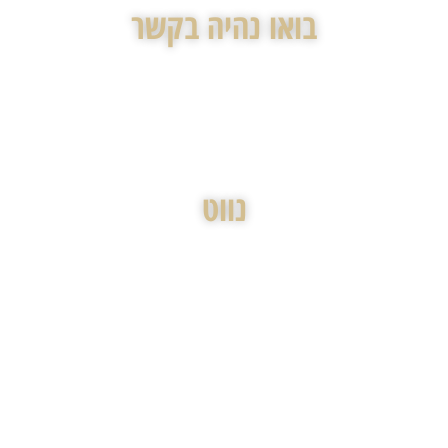
בואו נהיה בקשר
972-54-9980940+
office@gottlibfirm.com
נווט
ברוכים הבאים
נעים להכיר
השירותים שלנו
התחדשות עירונית
מקרקעין / נדל"ן