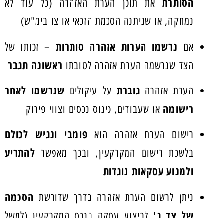
הסותרת
את תוכן הערת האזהרה (כל עוד לא
נמחקה, או שניתנה הסכמת הזכאי או צו בימ"ש)
נרשמו הערות אזהרה סותרות
אם
– זכותו של
ראשונה תגבר
הצד שנרשמה הערת אזהרה לטובתו
גוברת
שנרשמו לאחר
הערת אזהרה
על עיקולים
רישומה
או שעבודים, כינוס נכסים וצווי פירוק
פומבי ונגיש לכולם
רישום הערת אזהרה הוא
להתריע
בלשכת רישום המקרקעין, ובכך מאפשר
ולמנוע עסקאות נוגדות
הסכמה
ניתן לרשום הערת אזהרה בדרך שדורשת
של צד ג'
לביצוע עסקה בנכס המקרקעין (למשל