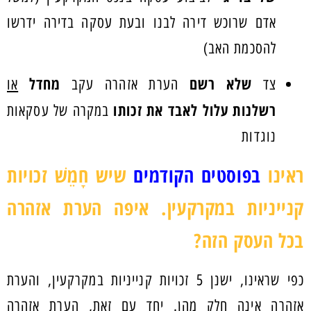
אדם שרוכש דירה לבנו ובעת עסקה בדירה ידרשו
להסכמת האב)
שלא רשם
מחדל
צד
הערת אזהרה עקב
או
רשלנות עלול לאבד את זכותו
במקרה של עסקאות
נוגדות
ראינו
בפוסטים הקודמים
שיש חָמֵשׁ זכויות
קנייניות במקרקעין. איפה הערת אזהרה
בכל העסק הזה?
כפי שראינו, ישנן 5 זכויות קנייניות במקרקעין, והערת
אזהרה אינה חלק מהן. יחד עם זאת, הערת אזהרה