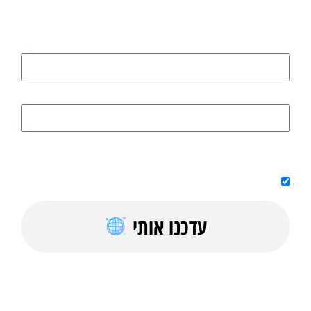
החמים והחשובים?
הירשמו כאן
שם
דוא"ל
על ידי מילוי הטופס אני מאשר/ת קבלת טיפים, מדריכים בחינם וחומר
פרסומי למייל
עדכנו אותי