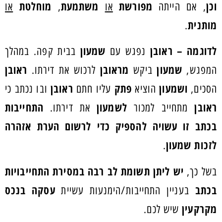
וכן
מפורשת
משתמעת
מוחלטת
, אם הייתה
או
,
או
מותנית
.
לדוגמה –
ראובן
שמעון
נפגש עם
בבית קפה. במהלך
שמעון
מראובן
ראובן
המפגש,
ביקש
לרכוש את דירתו.
ושמעון
פתק
ראובן
הסכים,
הוציא
עליו חתם
ובו נכתב כי
ראובן
לשמעון
התחייבות
מתחייב למכור
את דירתו.
בכתב זו עשויה להספיק כדי לרשום הערת אזהרה
לזכות שמעון
.
יש ליתן תשומת לב רבה במסירת התחייבויות
בשל כך,
בכתב
עסקה בנכס
בעניין התחייבות/הימנעות עשיית
מקרקעין
שיש לכם.