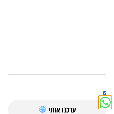
רוצים להישאר מעודכנים בכל הנושאים
החמים והחשובים?
הירשמו כאן
שם
דוא"ל
על ידי מילוי הטופס אני מאשר/ת קבלת טיפים, מדריכים בחינם וחומר
פרסומי למייל
עדכנו אותי