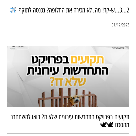
2…3…ש-קד! מה, לא מכירה את החלופה? נכנסה לתוקף
01/12/2023
תקועים בפרויקט התחדשות עירונית שלא זז? בואו להשתחרר
מהסכם 🕊🕊