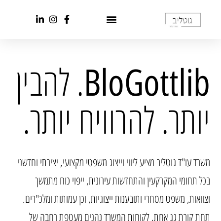
. להבין
BloGottlib
יותר. להרוויח יותר.
משרד עו"ד גוטליב מציע ליווי וייצוג משפטי מקצועי, יצירתי וחדשני
בכל תחומי המקרקעין והתחדשות עירונית, ייפוי כוח מתמשך
וצוואות, משפט מסחרי ותובענות ייצוגיות, וכן עמותות ומלכ"רים.
תחת קורת גג אחת, לקוחות המשרד נהנים מעטפת רחבה של