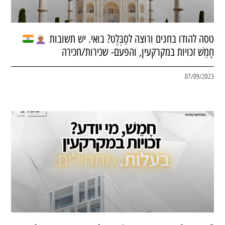
טסה להודו בחגים ורוצה לסַבְּלֶט? בואי. יש תשובות
חָמֵשׁ זכויות במקרקעין, והפעם- שכירות/חכירה
07/09/2023