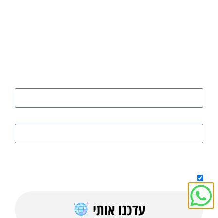
רוצים להישאר מעודכנים בכל הנושאים
החמים והחשובים?
הירשמו כאן
שם
דוא"ל
על ידי מילוי הטופס אני מאשר/ת קבלת טיפים, מדריכים בחינם וחומר
פרסומי למייל
עדכנו אותי