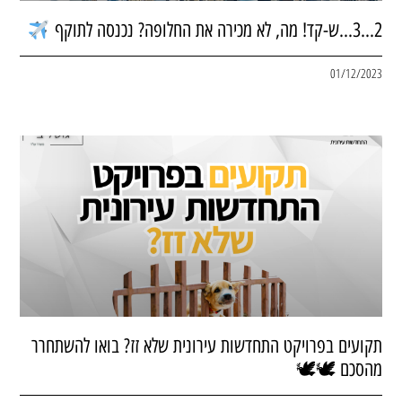
2…3…ש-קד! מה, לא מכירה את החלופה? נכנסה לתוקף
01/12/2023
תקועים בפרויקט התחדשות עירונית שלא זז? בואו להשתחרר
מהסכם 🕊🕊