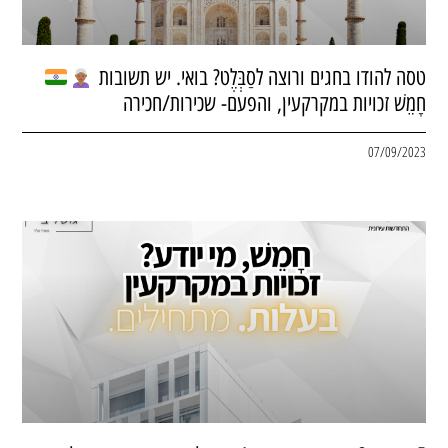
טסה להודו בחגים ורוצה לסַבְּלֶט? בואי. יש תשובות
חָמֵשׁ זכויות במקרקעין, והפעם- שכירות/חכירה
07/09/2023