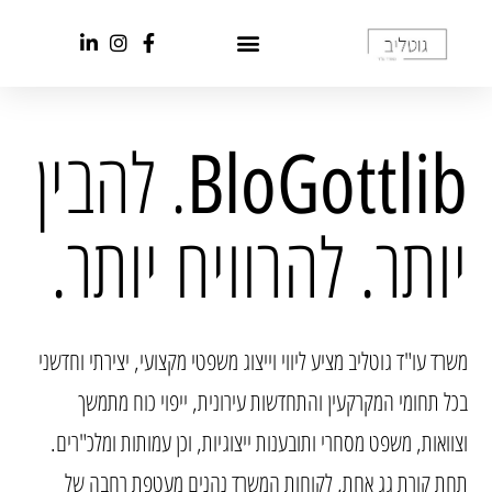
. להבין
BloGottlib
יותר. להרוויח יותר.
משרד עו"ד גוטליב מציע ליווי וייצוג משפטי מקצועי, יצירתי וחדשני
בכל תחומי המקרקעין והתחדשות עירונית, ייפוי כוח מתמשך
וצוואות, משפט מסחרי ותובענות ייצוגיות, וכן עמותות ומלכ"רים.
תחת קורת גג אחת, לקוחות המשרד נהנים מעטפת רחבה של