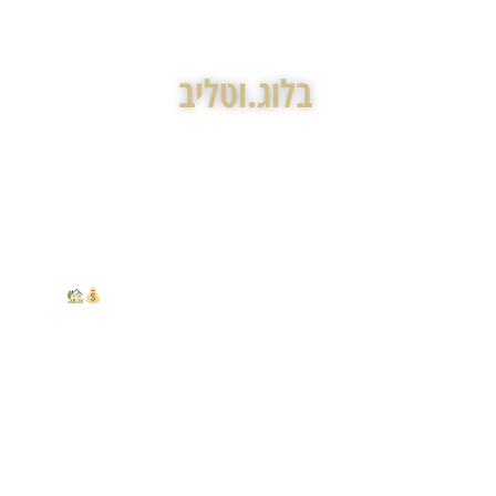
צור קשר
בלוג.וטליב
אפשר למכור מחסן שצמוד לדירה — בלי הדירה?
חלופת שקד: מה בא אחרי תמ"א 38 — ומה זה אומר על הבניין שלכם
הצמדת רכוש משותף לדירה: איך להפוך שטח משותף לנכס פרטי – ולמה רוב בעלי הדירות
משאירים את זכויות הבנייה על השולחן?
ירשתם או מוכרים בית צמוד קרקע? המדריך לניהול חכם של מס שבח וזכויות בנייה
Ⓒ 2026, GottlibFirm
המידע המופיע באתר זה מסופק למטרות הסברה בלבד, אין להתייחס
אליו כאל ייעוץ משפטי בכל נושא שהוא ואין להסתמך עליו ככזה.
גוטליב -משרד עו"ד (להלן: "גוטליב") אינם נושאים באחריות כלשהי