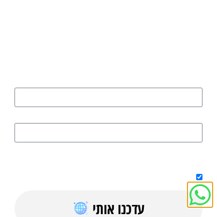
רוצים להישאר מעודכנים בכל הנושאים
החמים והחשובים?
הירשמו כאן
שם
דוא"ל
על ידי מילוי הטופס אני מאשר/ת קבלת טיפים, מדריכים בחינם וחומר
פרסומי למייל
עדכנו אותי