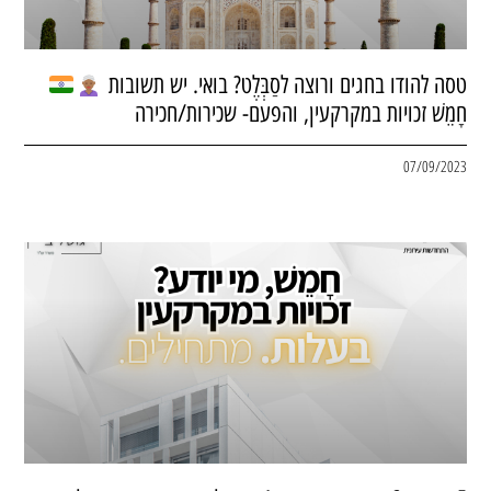
טסה להודו בחגים ורוצה לסַבְּלֶט? בואי. יש תשובות
חָמֵשׁ זכויות במקרקעין, והפעם- שכירות/חכירה
07/09/2023