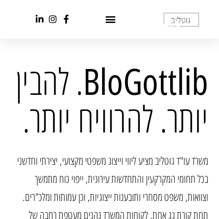
. להבין
BloGottlib
יותר. להרוויח יותר.
משרד עו"ד גוטליב מציע ליווי וייצוג משפטי מקצועי, יצירתי וחדשני
בכל תחומי המקרקעין והתחדשות עירונית, ייפוי כוח מתמשך
וצוואות, משפט מסחרי ותובענות ייצוגיות, וכן עמותות ומלכ"רים.
תחת קורת גג אחת, לקוחות המשרד נהנים מעטפת רחבה של