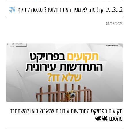
2…3…ש-קד! מה, לא מכירה את החלופה? נכנסה לתוקף
01/12/2023
תקועים בפרויקט התחדשות עירונית שלא זז? בואו להשתחרר
מהסכם 🕊🕊