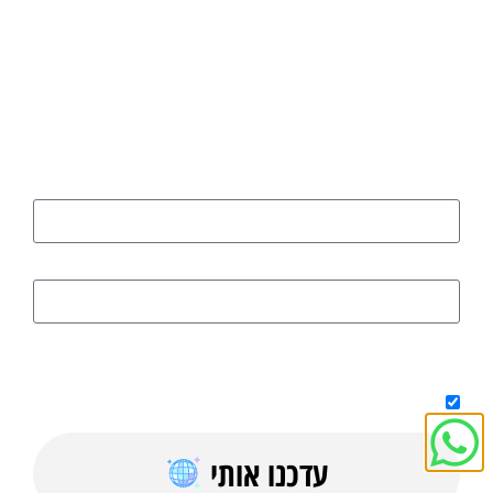
רוצים להישאר מעודכנים בכל הנושאים
החמים והחשובים?
הירשמו כאן
שם
דוא"ל
על ידי מילוי הטופס אני מאשר/ת קבלת טיפים, מדריכים בחינם וחומר
פרסומי למייל
עדכנו אותי