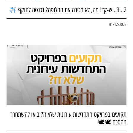
2…3…ש-קד! מה, לא מכירה את החלופה? נכנסה לתוקף
01/12/2023
תקועים בפרויקט התחדשות עירונית שלא זז? בואו להשתחרר
מהסכם 🕊🕊