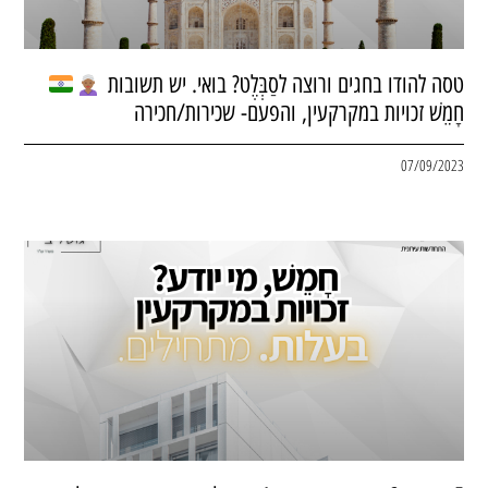
טסה להודו בחגים ורוצה לסַבְּלֶט? בואי. יש תשובות
חָמֵשׁ זכויות במקרקעין, והפעם- שכירות/חכירה
07/09/2023