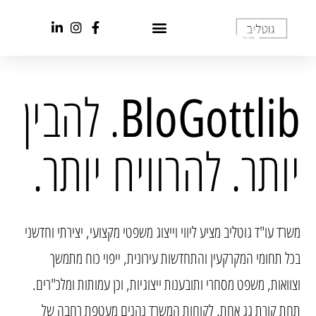
. להבין
BloGottlib
יותר. להרוויח יותר.
משרד עו"ד גוטליב מציע ליווי וייצוג משפטי מקצועי, יצירתי וחדשני
בכל תחומי המקרקעין והתחדשות עירונית, ייפוי כוח מתמשך
וצוואות, משפט מסחרי ותובענות ייצוגיות, וכן עמותות ומלכ"רים.
תחת קורת גג אחת, לקוחות המשרד נהנים מעטפת רחבה של